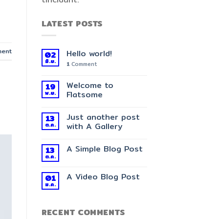
LATEST POSTS
ent
Hello world!
02
มิ.ย.
1
Comment
Welcome to
19
พ.ย.
Flatsome
Just another post
13
ต.ค.
with A Gallery
A Simple Blog Post
13
ต.ค.
A Video Blog Post
01
ม.ค.
RECENT COMMENTS