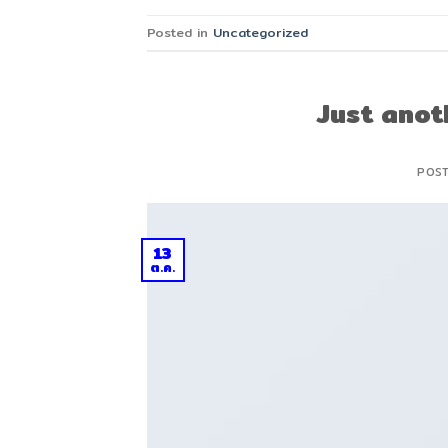
Posted in
Uncategorized
Just anot
POS
13
ต.ค.