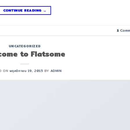
CONTINUE READING
→
1
Comm
UNCATEGORIZED
come to Flatsome
D ON
พฤศจิกายน 19, 2015
BY
ADMIN