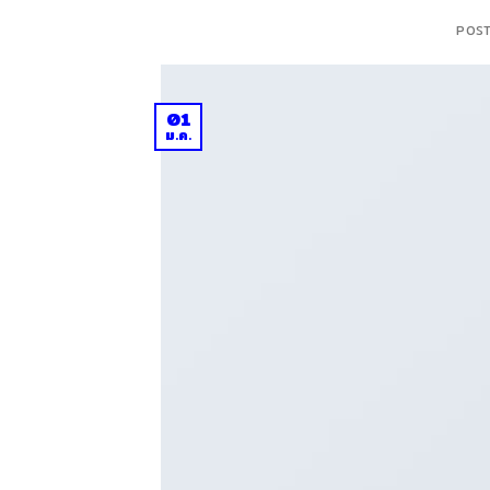
POS
01
ม.ค.