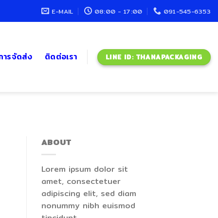
E-MAIL
08:00 - 17:00
091-545-6353
ะการจัดส่ง
ติดต่อเรา
LINE ID: THANAPACKAGING
ABOUT
Lorem ipsum dolor sit
amet, consectetuer
adipiscing elit, sed diam
nonummy nibh euismod
tincidunt.