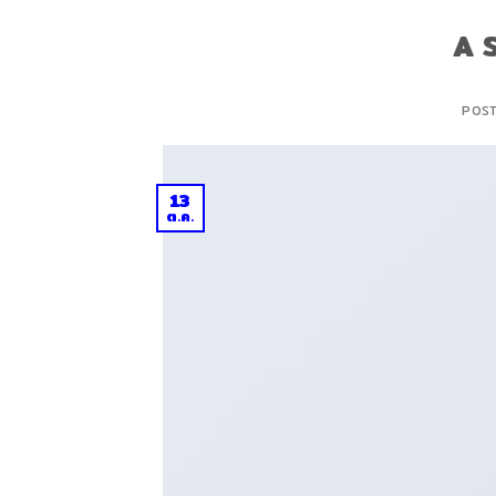
A 
POS
13
ต.ค.