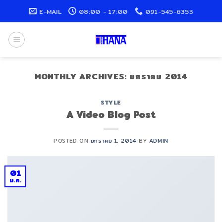
Skip
E-MAIL
08:00 - 17:00
091-545-6353
to
content
MONTHLY ARCHIVES:
มกราคม 2014
STYLE
A Video Blog Post
POSTED ON
มกราคม 1, 2014
BY
ADMIN
01
ม.ค.