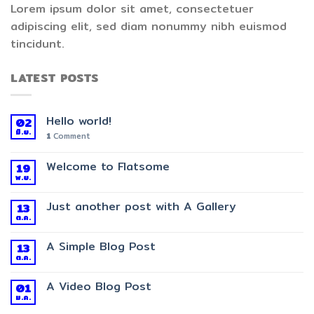
Lorem ipsum dolor sit amet, consectetuer
adipiscing elit, sed diam nonummy nibh euismod
tincidunt.
LATEST POSTS
Hello world!
02
มิ.ย.
1
Comment
Welcome to Flatsome
19
พ.ย.
Just another post with A Gallery
13
ต.ค.
A Simple Blog Post
13
ต.ค.
A Video Blog Post
01
ม.ค.