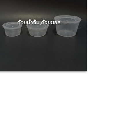
ถ้วยน้ำจิ้ม,ถ้วยซอส