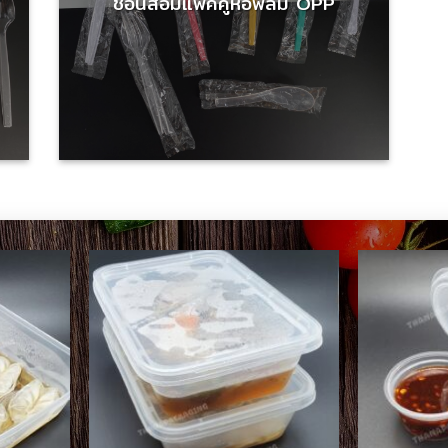
ช้อนส้อมแพ๊คคู่ห่อฟิล์ม OPP