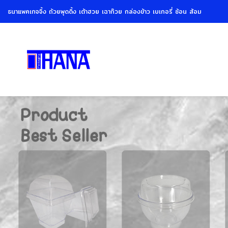
Skip
ธนาแพคเกจจิ้ง ถ้วยพุดดิ้ง เต้าฮวย เฉาก๊วย กล่องข้าว เบเกอรี่ ช้อน ส้อม
to
content