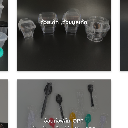
ถ้วยเค้ก ,ถ้วยมูสเค้ก
ช้อนห่อฟิล์ม OPP