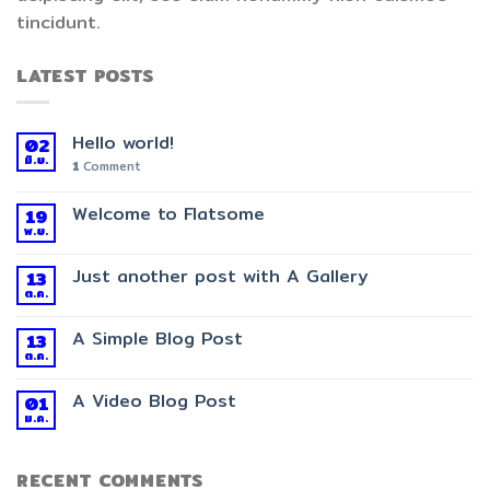
tincidunt.
LATEST POSTS
Hello world!
02
มิ.ย.
1
Comment
Welcome to Flatsome
19
พ.ย.
Just another post with A Gallery
13
ต.ค.
A Simple Blog Post
13
ต.ค.
A Video Blog Post
01
ม.ค.
RECENT COMMENTS