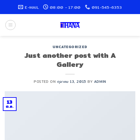
Skip
E-MAIL
08:00 - 17:00
091-545-6353
to
content
UNCATEGORIZED
Just another post with A
Gallery
POSTED ON
ตุลาคม 13, 2015
BY
ADMIN
13
ต.ค.