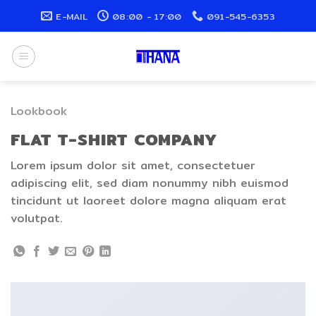
Skip
E-MAIL
08:00 - 17:00
091-545-6353
to
content
Lookbook
FLAT T-SHIRT COMPANY
Lorem ipsum dolor sit amet, consectetuer
adipiscing elit, sed diam nonummy nibh euismod
tincidunt ut laoreet dolore magna aliquam erat
volutpat.